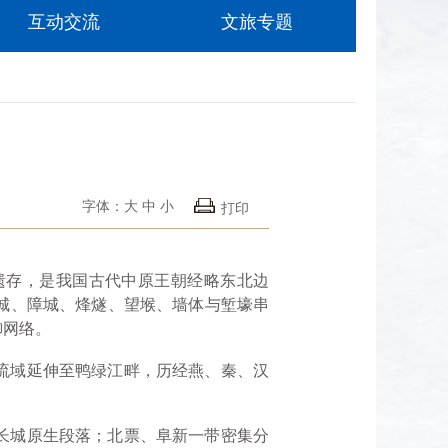
互动交流
文旅专题
字体：
大
中
小
打印
存，是我国古代中原王朝经略东北边
城、障城、烽燧、望堠、墙体与堑壕串
御网络。
流域延伸至鸭绿江畔，历经燕、秦、汉
长城原生段落；北票、阜新一带密集分