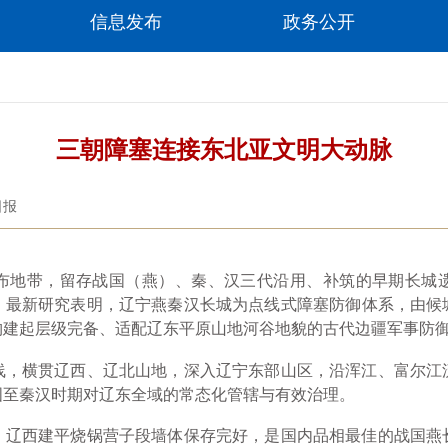
信息发布
政务公开
三朝障塞连接东北亚文明大动脉
日报
地带，留存战国（燕）、秦、汉三代沿用、补筑的早期长城遗
。最新研究表明，辽宁燕秦汉长城为点线式障塞防御体系，由候
构建起层级完备、适配辽东平原山地河谷地貌的古代边疆军事防
横贯辽西、辽北山地，深入辽宁东部山区，沿浑江、富尔江
国至秦汉时期对辽东全域的常态化管辖与有效治理。
西建平烧锅营子段墙体保存完好，是国内品相最佳的战国燕