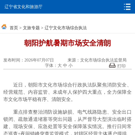
无障碍浏览
邮箱系统
辽宁省文化和旅游厅
首页
>
文旅专题
>
辽宁文化市场综合执法
朝阳护航暑期市场安全清朗
发布时间：2026年07月07日
来源：文化市场综合执法监督局
字体：
大
中
小
打印
近日，朝阳市文化市场综合行政执法队聚焦消防安全、
经营规范、内容监管、未成年人保护四大重点，全力保障全
市文化市场平稳有序、清朗安全。
重点排查整治消防设施缺损、电气线路隐患、安全出口
锁闭、疏散通道堵塞等突出问题，从严督导大型演出临时搭
建、现场安保、应急处置等安全保障落实情况。推行日间常
态巡查+夜间错峰突查监管模式，对辖区经营主体逐户摸排、