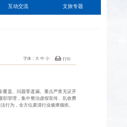
互动交流
文旅专题
字体：
大
中
小
打印
全覆盖、问题零遗漏。重点严查无证开
履职管理，集中整治虚假宣传、乱收费
违法行为，全方位肃清行业顽瘴痼疾。