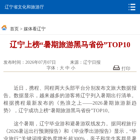
无障碍浏览
邮箱系统
辽宁省文化和旅游厅
首页
>
媒体看辽宁
辽宁上榜“暑期旅游黑马省份”TOP10
发布时间：2026年07月07日
来源：辽宁日报
字体：
大
中
小
打印
近日，携程、同程两大头部平台分别发布文旅大数据报
告。数据显示，越来越多的游客将辽宁列入暑期出行清单。
根据携程最新发布的《热浪之上——2026暑期旅游新趋
势》，辽宁成功上榜“暑期旅游黑马省份”TOP10。
这个暑期，辽宁毕业游和避暑游双线发力。据同程旅行
《2026暑运出行预测报告》和《毕业季出游报告》显示，“毕
业旅行”关键词搜索热度增长超300%，亲子和学生客群是暑