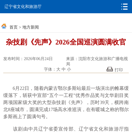
无障碍浏览
邮箱系统
辽宁省文化和旅游厅
首页
>
地方新闻
杂技剧《先声》2026全国巡演圆满收官
发布时间：2026年06月24日
来源：沈阳市文化旅游和广播电视
局
字体：
大
中
小
打印
6月22日，随着内蒙古鄂尔多斯站最后一场演出的帷幕缓
缓落下，斩获中宣部“五个一工程”优秀作品奖与文华剧目奖
两项国家级大奖的大型杂技剧《先声》，历时39天，横跨南
北8座城市，圆满完成17场高水准巡演，在有暖城之称的鄂尔
多斯画上了圆满句号。
该剧由中共辽宁省委宣传部、辽宁省文化和旅游厅指