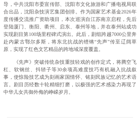
导，中共沈阳市委宣传部、沈阳市文化旅游和广播电视局联
合出品，沈阳杂技演艺集团创排。作为国家艺术基金2026年
度传播交流推广资助项目，本次巡演自江苏南京启程，先后
登陆厦门、衡阳、衢州、启东、泰州等地，并在泰州站成功
实现剧目第100场里程碑式演出。此后，剧组跨越7000公里奔
赴内蒙古鄂尔多斯，将东北抗战的铿锵“先声”传至辽阔草
原，实现了红色文艺精品的跨地域深度覆盖。
《先声》突破传统杂技重技轻戏的创作定式，将腾空飞
杠、软钢丝、抖轿子等30余项高难度技巧有机融入抗战叙
事，使惊险技艺成为刻画家国情怀、铭刻民族记忆的艺术语
言。剧目历经数十轮精细打磨，以极强的艺术感染力再现了
中华儿女共御外侮的峥嵘岁月。